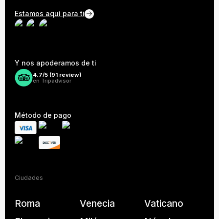
Estamos aquí para ti
Y nos apoderamos de ti
4.7/5 (
91
review)
en Tripadvisor
Método de pago
Ciudades
Roma
Venecia
Vaticano