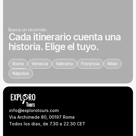
Busca un recorrido
Cada itinerario cuenta una
historia. Elige el tuyo.
Roma
Roma
Venecia
Venecia
Vaticano
Vaticano
Florencia
Florencia
Milán
Milán
Nápoles
Nápoles
info@explorotours.com
Via Archimede 80, 00197 Roma
Todos los dias, de 7.30 a 22.30 CET