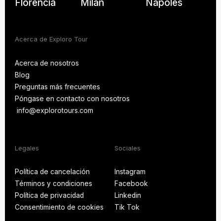
Florencia
Milán
Nápoles
Acerca de Exploro Tour
Acerca de nosotros
Blog
Acerca de nosotros
Preguntas más frecuentes
Blog
Póngase en contacto con nosotros
PREGUNTAS MÁS
FRECUENTES
info@explorotours.com
Póngase en contacto con nosotros
info@explorotours.com
Exploro Tours
Volvemos a las 7:30 CET
Legales
Sociales
Política de cancelación
Instagram
Términos y condiciones
Facebook
Política de cancelación
Instagram
Política de privacidad
Linkedin
Términos y condiciones
Facebook
Consentimiento de cookies
Tik Tok
Política de privacidad
Linkedin