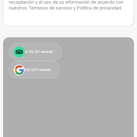
recopilación y el uso de su información de acuerdo con
nuestros Términos de servicio y Política de privacidad.
4.7/5 (
4.7/5 (
91
91
review)
review)
5/5 (
5/5 (
211
211
review)
review)