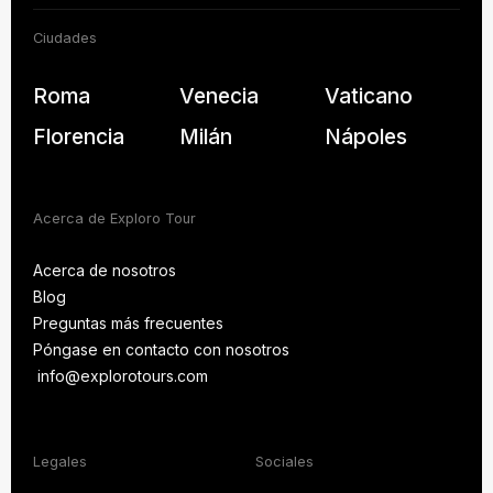
Ciudades
Roma
Venecia
Vaticano
Florencia
Milán
Nápoles
Acerca de Exploro Tour
Acerca de nosotros
Blog
Acerca de nosotros
Preguntas más frecuentes
Blog
Póngase en contacto con nosotros
PREGUNTAS MÁS
FRECUENTES
info@explorotours.com
Póngase en contacto con nosotros
info@explorotours.com
Legales
Sociales
Exploro Tours
Normalmente responde en 15 minutos