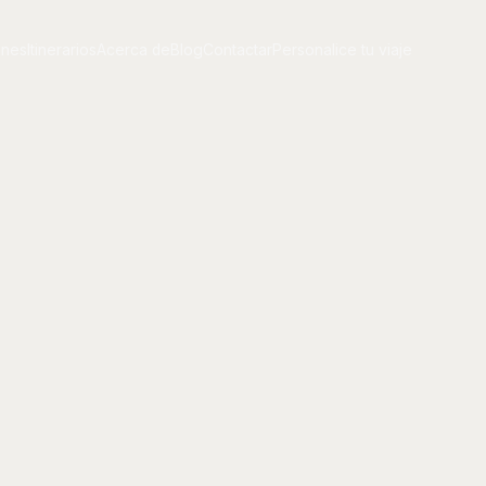
ones
Itinerarios
Acerca de
Blog
Contactar
Personalice tu viaje
ones
Itinerarios
Acerca de
Blog
Contactar
Personalice tu viaje