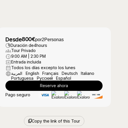
800
€
Desde
por
2
Personas
Duración de
4
hours
Tour Privado
9:00 AM | 2:30 PM
Entrada incluida
Todos los días excepto los lunes
العربية
English
Français
Deutsch
Italiano
Portuguesa
Русский
Español
Reserve ahora
Pago seguro
Copy the link of this Tour