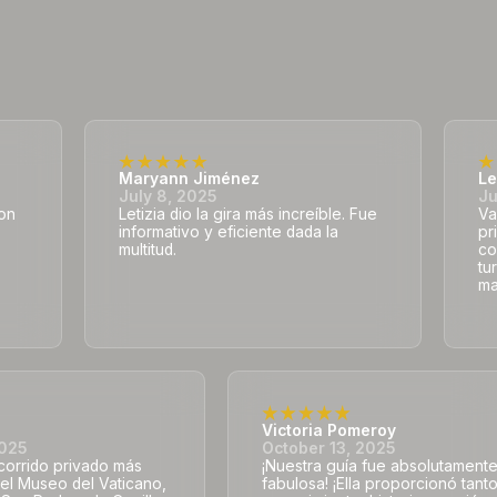
Maryann Jiménez
Le
July 8, 2025
Ju
con
Letizia dio la gira más increíble. Fue
Va
informativo y eficiente dada la
pr
multitud.
co
tu
ma
Victoria Pomeroy
2025
October 13, 2025
ecorrido privado más
¡Nuestra guía fue absolutament
 el Museo del Vaticano,
fabulosa! ¡Ella proporcionó tant