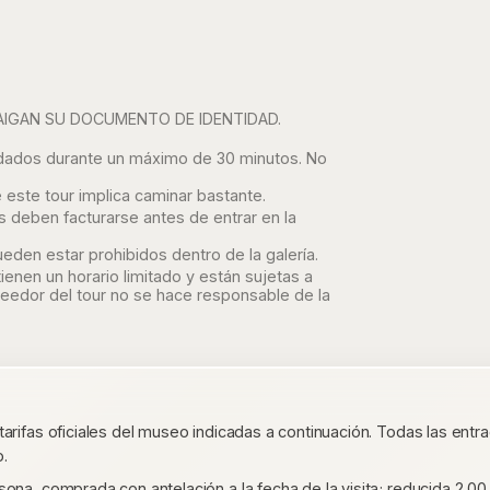
AIGAN SU DOCUMENTO DE IDENTIDAD.
acordados durante un máximo de 30 minutos. No
este tour implica caminar bastante.
os deben facturarse antes de entrar en la
ueden estar prohibidos dentro de la galería.
enen un horario limitado y están sujetas a
oveedor del tour no se hace responsable de la
 tarifas oficiales del museo indicadas a continuación. Todas las en
o.
na, comprada con antelación a la fecha de la visita; reducida 2,00 