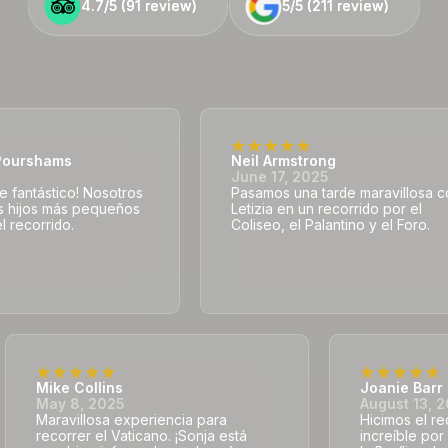
4.7/5 (
4.7/5 (
91
91
review)
review)
5/5 (
5/5 (
211
211
review)
review)
ourshams
Neil Armstrong
5
June 17, 2025
e fantástico! Nosotros
Pasamos una tarde maravillosa 
s hijos más pequeños
Letizia en un recorrido por el
l recorrido.
Coliseo, el Palantino y el Foro.
Mike Collins
Joanie Barr
May 8, 2025
August 13, 
Maravillosa experiencia para
Hicimos el r
recorrer el Vaticano. ¡Sonja está
increíble por