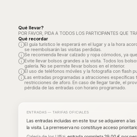
Qué llevar?
POR FAVOR, PIDA A TODOS LOS PARTICIPANTES QUE TR
Qué recordar
El guía turístico le esperará en el lugar y a la hora 
se reembolsarán las visitas perdidas.
Se recomienda llevar calzado y ropa cómodos, ya que 
Evite llevar bolsos grandes a la visita. Todos los bols
galería. No se permite llevar bolsos en el interior.
El uso de teléfonos móviles y la fotografía con flash p
Las entradas programadas a atracciones específicas ti
restricciones de aforo. En caso de llegar tarde, el pr
pérdida de las entradas con horario programado.
ENTRADAS — TARIFAS OFICIALES
Las entradas incluidas en este tour se adquieren a las
la visita. La prerreserva no constituye acceso prioritari
Galería de los Uffizi:
entrada completa 29,00 € por perso