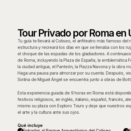
Tour Privado por Roma en 
Tu guía te llevará al Coliseo, el anfiteatro más famoso de
estructura y recreará los días en que se llenaba con los rug
el choque de las espadas de los gladiadores. A continuació
de Roma, incluyendo la Plaza de España, la emblemática F
la ciudad antigua, el Panteón, la Piazza Navona y la obra ma
Haga una pausa para almorzar por su cuenta. Después, visit
Sixtina de Miguel Ángel se encuentra junto a obras de Bottic
Esta experiencia guiada de 9 horas en Roma está disponib
festivos religiosos, en inglés, italiano, español, francés,
mismo su plaza con Exploro Tours y deje que nuestros exper
el arte y la cultura ante sus ojos.
Qué incluye
Entradas al Parque Arqueológico del Coliseo
E