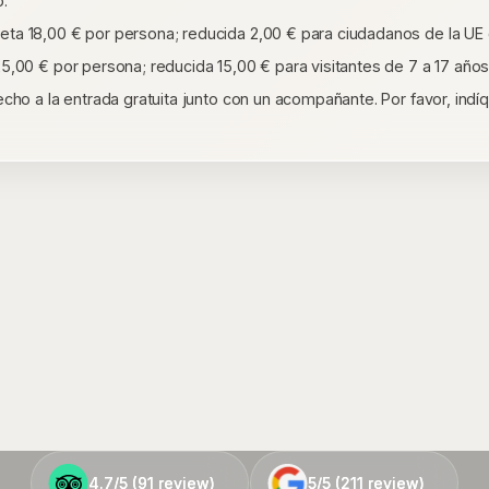
o.
ta 18,00 € por persona; reducida 2,00 € para ciudadanos de la UE de
,00 € por persona; reducida 15,00 € para visitantes de 7 a 17 años
cho a la entrada gratuita junto con un acompañante. Por favor, indíq
4.7/5 (
4.7/5 (
91
91
review)
review)
5/5 (
5/5 (
211
211
review)
review)