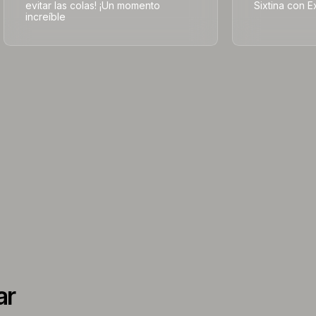
evitar las colas! ¡Un momento
Sixtina con E
increíble
ar