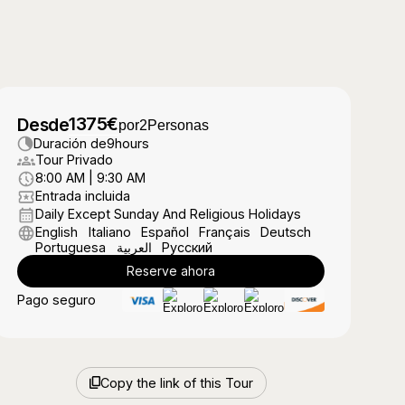
1375
€
Desde
por
2
Personas
Duración de
9
hours
Tour Privado
8:00 AM | 9:30 AM
Entrada incluida
Daily Except Sunday And Religious Holidays
English
Italiano
Español
Français
Deutsch
Portuguesa
العربية
Русский
Reserve ahora
Pago seguro
Copy the link of this Tour