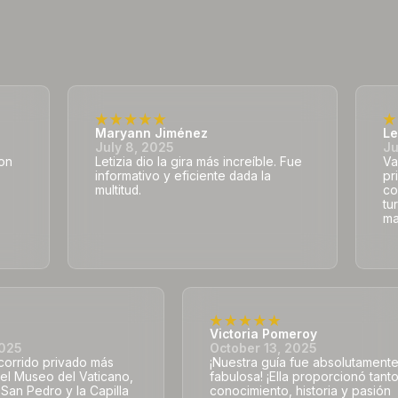
Maryann Jiménez
Le
July 8, 2025
Ju
con
Letizia dio la gira más increíble. Fue
Va
informativo y eficiente dada la
pr
multitud.
co
tu
ma
Victoria Pomeroy
2025
October 13, 2025
ecorrido privado más
¡Nuestra guía fue absolutament
 el Museo del Vaticano,
fabulosa! ¡Ella proporcionó tant
e San Pedro y la Capilla
conocimiento, historia y pasión