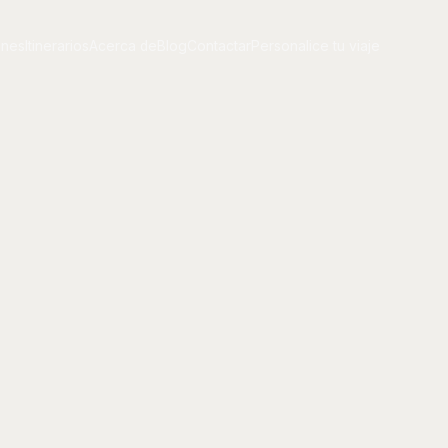
ones
Itinerarios
Acerca de
Blog
Contactar
Personalice tu viaje
ones
Itinerarios
Acerca de
Blog
Contactar
Personalice tu viaje