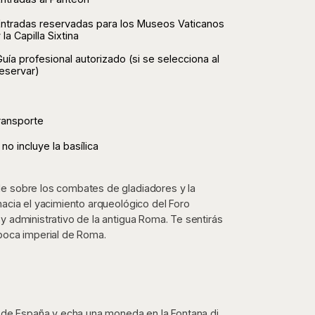
Entradas reservadas para los Museos Vaticanos
 la Capilla Sixtina
uía profesional autorizado (si se selecciona al
eservar)
transporte
no incluye la basílica
e sobre los combates de gladiadores y la
hacia el yacimiento arqueológico del Foro
y administrativo de la antigua Roma. Te sentirás
época imperial de Roma.
a de España y echa una moneda en la Fontana di