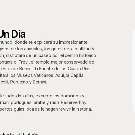
Un Día
l mundo, donde te explicará su impresionante
idos de los animales, los gritos de la multitud y
n, disfrutará de un paseo por el centro histórico
ontana di Trevi, el templo mejor conservado de
estra de Bernini, la Fuente de los Cuatro Ríos.
ará los Museos Vaticanos. Aquí, la Capilla
elli, Perugino y Bernini.
le todos los días, excepto los domingos y
 alemán, portugués, árabe y ruso. Reserve hoy
tos guías locales le hagan revivir la historia,
ntradas al Panteón