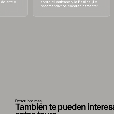
 de arte y
sobre el Vaticano y la Basílica! ¡Lo
recomendamos encarecidamente!
Descrubre mas
También te pueden interes