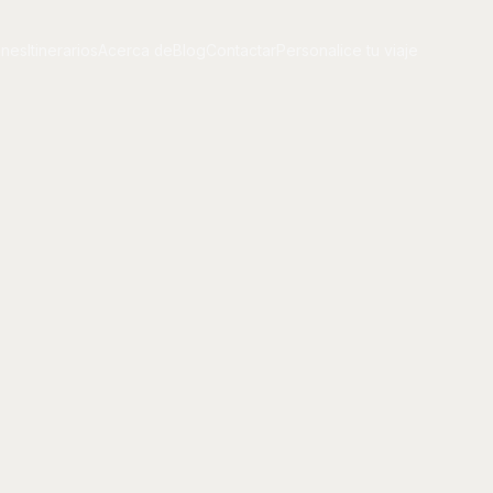
ones
Itinerarios
Acerca de
Blog
Contactar
Personalice tu viaje
ones
Itinerarios
Acerca de
Blog
Contactar
Personalice tu viaje