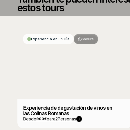
estos tours
Experiencia en un Dìa
6
hours
Experiencia de degustación de vinos en
las Colinas Romanas
Desde
para
2
Personas
900
€