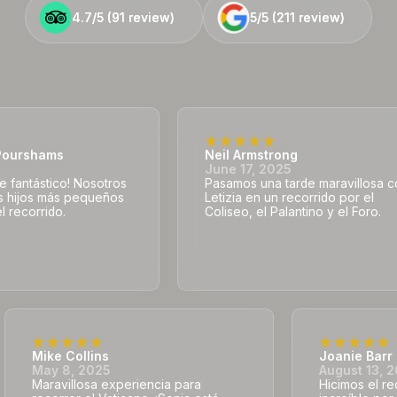
4.7/5 (
4.7/5 (
91
91
review)
review)
5/5 (
5/5 (
211
211
review)
review)
ourshams
Neil Armstrong
5
June 17, 2025
e fantástico! Nosotros
Pasamos una tarde maravillosa 
s hijos más pequeños
Letizia en un recorrido por el
l recorrido.
Coliseo, el Palantino y el Foro.
Mike Collins
Joanie Barr
May 8, 2025
August 13, 
Maravillosa experiencia para
Hicimos el r