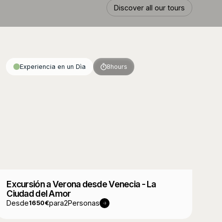
Discover all our tours
Discover all our tours
Experiencia en un Dìa
8
hours
Excursión a Verona desde Venecia - La
Ciudad del Amor
Desde
para
2
Personas
1650
€