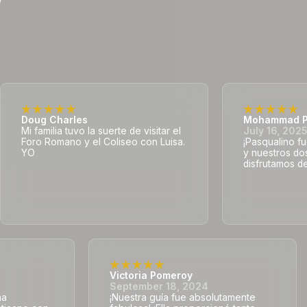
Doug Charles
Mohammad P
Mi familia tuvo la suerte de visitar el
July 16, 202
Foro Romano y el Coliseo con Luisa.
¡Pasqualino fu
YO
y nuestros do
disfrutamos de
Victoria Pomeroy
September 18, 2024
na
¡Nuestra guía fue absolutamente