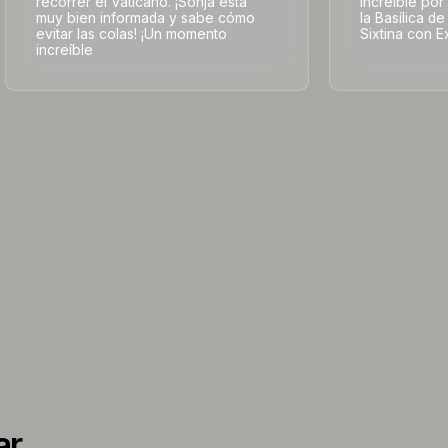
recorrer el Vaticano. ¡Sonja está
increíble por
muy bien informada y sabe cómo
la Basílica d
evitar las colas! ¡Un momento
Sixtina con E
increíble
ar