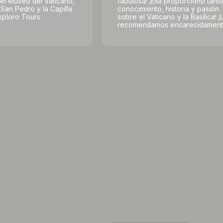
 el Museo del Vaticano,
fabulosa! ¡Ella proporcionó tant
e San Pedro y la Capilla
conocimiento, historia y pasión
xploro Tours.
sobre el Vaticano y la Basílica! ¡
recomendamos encarecidament