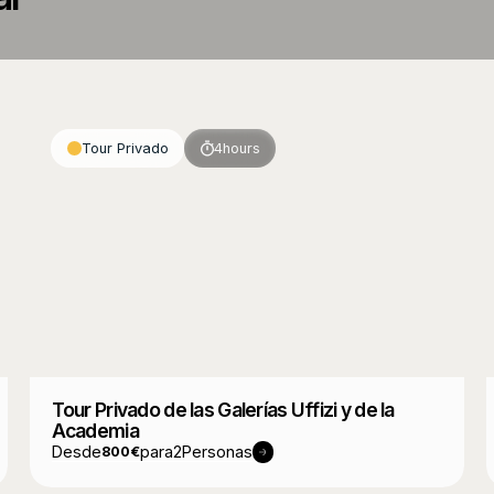
Tour Privado
4
hours
Tour Privado de las Galerías Uffizi y de la
Academia
Desde
para
2
Personas
800
€