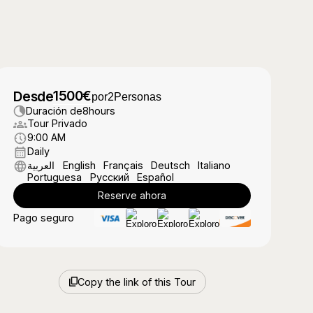
1500
€
Desde
por
2
Personas
Duración de
8
hours
Tour Privado
9:00 AM
Daily
العربية
English
Français
Deutsch
Italiano
Portuguesa
Русский
Español
Reserve ahora
Pago seguro
Copy the link of this Tour