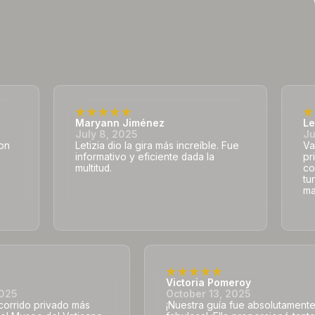
Maryann Jiménez
Le
July 8, 2025
Ju
con
Letizia dio la gira más increíble. Fue
Va
informativo y eficiente dada la
pr
multitud.
co
tu
ma
Victoria Pomeroy
2025
October 13, 2025
ecorrido privado más
¡Nuestra guía fue absolutament