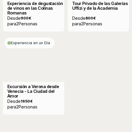
Experiencia de degustación
Tour Privado de las Galerías
de vinos en las Colinas
Uffizi y de la Academia
Romanas
Desde
Desde
900
€
800
€
para
2
Personas
para
2
Personas
Experiencia en un Dìa
Excursión a Verona desde
Venecia - La Ciudad del
Amor
Desde
1650
€
para
2
Personas