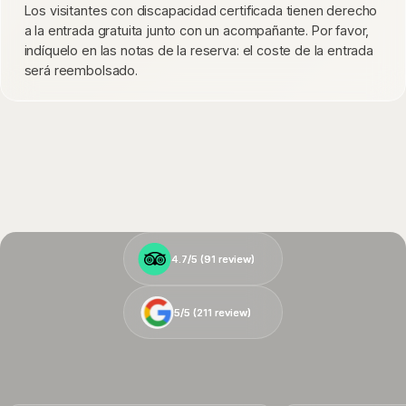
Los visitantes con discapacidad certificada tienen derecho
a la entrada gratuita junto con un acompañante. Por favor,
indíquelo en las notas de la reserva: el coste de la entrada
será reembolsado.
4.7/5 (
4.7/5 (
91
91
review)
review)
5/5 (
5/5 (
211
211
review)
review)