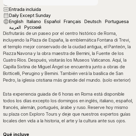
9:45 AM
Entrada incluida
Daily Except Sunday
English
Italiano
Español
Français
Deutsch
Portuguesa
العربية
Русский
Disfrutarás de un paseo por el centro histórico de Roma,
incluyendo la Plaza de España, la emblemática Fontana di Trevi,
el templo mejor conservado de la ciudad antigua, el Panteón, la
Piazza Navona y la obra maestra de Bernini, la Fuente de los
Cuatro Ríos. Después, visitarás los Museos Vaticanos. Aquí, la
Capilla Sixtina de Miguel Ángel se encuentra junto a obras de
Botticelli, Perugino y Bernini. También verá la basílica de San
Pedro, la iglesia cristiana más grande del mundo. (solo exterior)
Esta experiencia guiada de 6 horas en Roma está disponible
todos los días excepto los domingos en inglés, italiano, español,
francés, alemán, portugués, árabe y ruso. Reserve hoy mismo
su plaza con Exploro Tours y deje que nuestros expertos guías
locales den vida a la historia, el arte y la cultura ante sus ojos.
Qué incluye