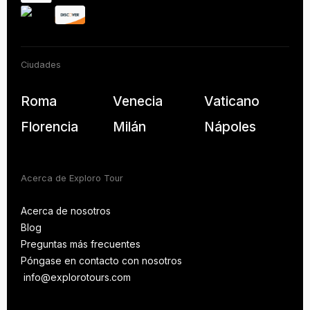
Ciudades
Roma
Venecia
Vaticano
Florencia
Milán
Nápoles
Acerca de Exploro Tour
Acerca de nosotros
Blog
Acerca de nosotros
Preguntas más frecuentes
Blog
Póngase en contacto con nosotros
PREGUNTAS MÁS
FRECUENTES
info@explorotours.com
Póngase en contacto con nosotros
info@explorotours.com