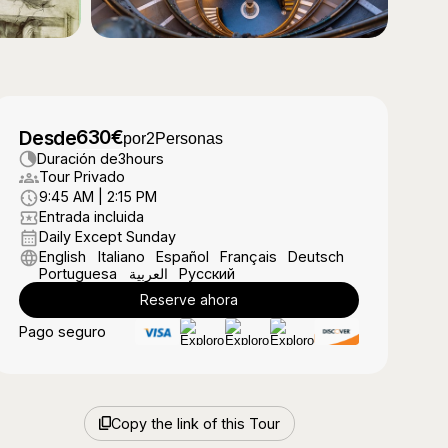
630
€
Desde
por
2
Personas
Duración de
3
hours
Tour Privado
9:45 AM | 2:15 PM
Entrada incluida
Daily Except Sunday
English
Italiano
Español
Français
Deutsch
Portuguesa
العربية
Русский
Reserve ahora
Pago seguro
Copy the link of this Tour