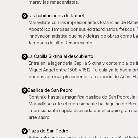
maravillas renacentistas.
Las habitaciones de Rafael
Maravíllate con las impresionantes Estancias de Rafae
Apostólico famosas por sus extraordinarios frescos. T
innovación artística que hay detrás de obras como L
famosos del Alto Renacimiento.
La Capilla Sixtina al descubierto
Entra en la legendaria Capilla Sixtina y contempla lo
Miguel Ángel entre 1508 y 1512. Tu guía ya te habrá p
puedas apreciar plenamente La creación de Adán, El ju
Basílica de San Pedro
Continúe hasta la magnífica basílica de San Pedro, la 
Maravíllese ante el impresionante baldaquino de Bernin
impresionante cúpula diseñada por el propio gran mae
arte sacro.
Plaza de San Pedro
Adéntrate en la grandiosidad de la plaza de San Ped