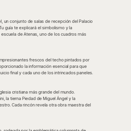
l, un conjunto de salas de recepción del Palacio
u guía te explicará el simbolismo y la
a escuela de Atenas, uno de los cuadros más
s impresionantes frescos del techo pintados por
roporcionado la información esencial para que
icio final y cada uno de los intrincados paneles.
iglesia cristiana más grande del mundo.
i, la tierna Piedad de Miguel Ángel y la
stro. Cada rincón revela otra obra maestra del
ro, rodeada por la emblemática columnata de