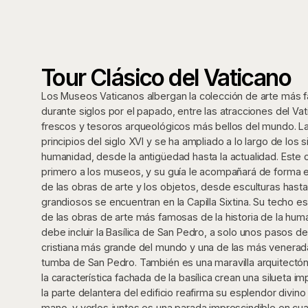
Tour Clásico del Vaticano
Los Museos Vaticanos albergan la colección de arte más 
durante siglos por el papado, entre las atracciones del Vat
frescos y tesoros arqueológicos más bellos del mundo. La
principios del siglo XVI y se ha ampliado a lo largo de los s
humanidad, desde la antigüedad hasta la actualidad. Este co
primero a los museos, y su guía le acompañará de forma e
de las obras de arte y los objetos, desde esculturas hast
grandiosos se encuentran en la Capilla Sixtina. Su techo e
de las obras de arte más famosas de la historia de la hum
debe incluir la Basílica de San Pedro, a solo unos pasos de 
cristiana más grande del mundo y una de las más venerada
tumba de San Pedro. También es una maravilla arquitectóni
la característica fachada de la basílica crean una silueta i
la parte delantera del edificio reafirma su esplendor divino 
mano, y verlos juntos es una parada imprescindible en cual