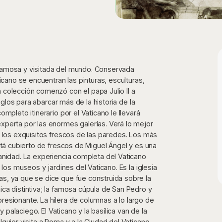
famosa y visitada del mundo. Conservada
icano se encuentran las pinturas, esculturas,
 colección comenzó con el papa Julio II a
iglos para abarcar más de la historia de la
mpleto itinerario por el Vaticano le llevará
xperta por las enormes galerías. Verá lo mejor
a los exquisitos frescos de las paredes. Los más
stá cubierto de frescos de Miguel Ángel y es una
anidad. La experiencia completa del Vaticano
los museos y jardines del Vaticano. Es la iglesia
s, ya que se dice que fue construida sobre la
ca distintiva; la famosa cúpula de San Pedro y
mpresionante. La hilera de columnas a lo largo de
y palaciego. El Vaticano y la basílica van de la
quier visita a Roma y a la Ciudad del Vaticano.