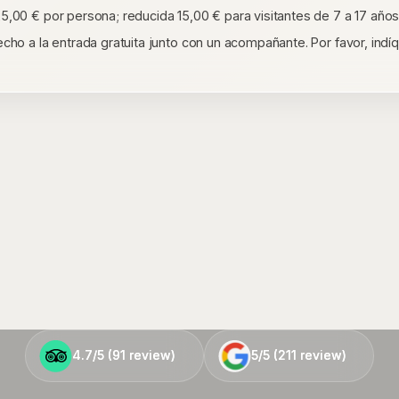
,00 € por persona; reducida 15,00 € para visitantes de 7 a 17 años
cho a la entrada gratuita junto con un acompañante. Por favor, indíq
4.7/5 (
4.7/5 (
91
91
review)
review)
5/5 (
5/5 (
211
211
review)
review)