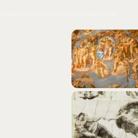
ones
Itinerarios
Acerca de
Blog
Contactar
Personalice tu viaje
ones
Itinerarios
Acerca de
Blog
Contactar
Personalice tu viaje