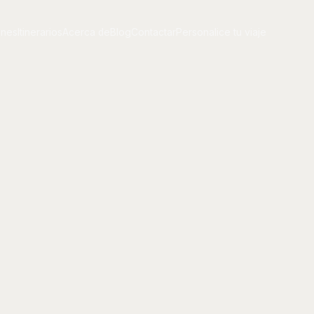
ones
Itinerarios
Acerca de
Blog
Contactar
Personalice tu viaje
ones
Itinerarios
Acerca de
Blog
Contactar
Personalice tu viaje