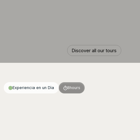
Discover all our tours
Discover all our tours
Experiencia en un Dìa
8
hours