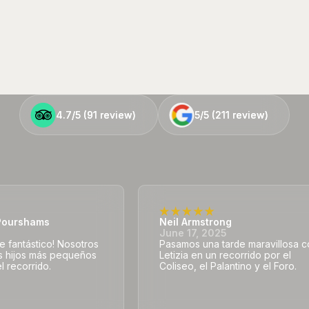
4.7/5 (
4.7/5 (
91
91
review)
review)
5/5 (
5/5 (
211
211
review)
review)
ourshams
Neil Armstrong
5
June 17, 2025
e fantástico! Nosotros
Pasamos una tarde maravillosa 
s hijos más pequeños
Letizia en un recorrido por el
l recorrido.
Coliseo, el Palantino y el Foro.