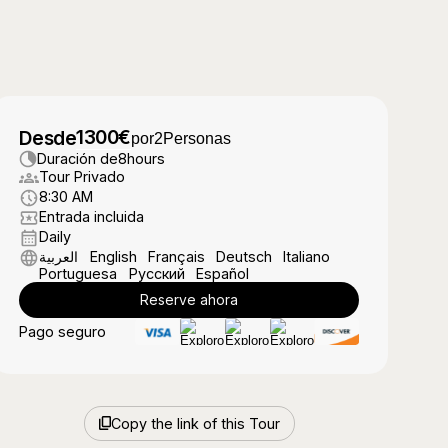
1300
€
Desde
por
2
Personas
Duración de
8
hours
Tour Privado
8:30 AM
Entrada incluida
Daily
العربية
English
Français
Deutsch
Italiano
Portuguesa
Русский
Español
Reserve ahora
Pago seguro
Copy the link of this Tour