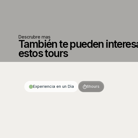
Descrubre mas
También te pueden interes
estos tours
Experiencia en un Dìa
6
hours