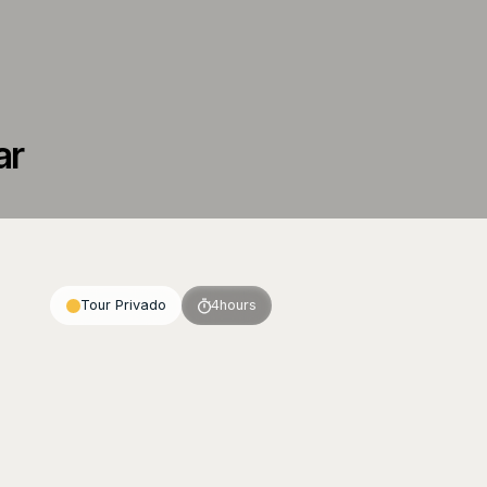
ar
Tour Privado
4
hours