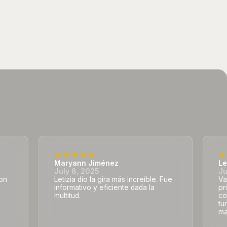
Maryann Jiménez
Le
July 8, 2025
Ju
con
Letizia dio la gira más increíble. Fue
Va
informativo y eficiente dada la
pr
multitud.
co
tu
ma