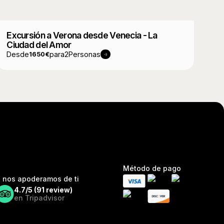
Excursión a Verona desde Venecia - La
Ciudad del Amor
Desde
para
2
Personas
1650
€
Método de pago
 nos apoderamos de ti
4.7/5 (
91
review)
en Tripadvisor