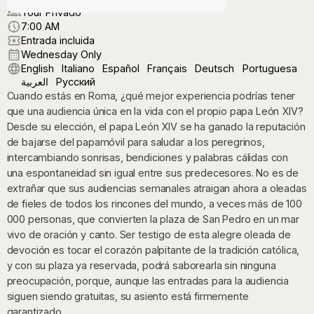
Tour Privado
7:00 AM
Entrada incluida
Wednesday Only
English
Italiano
Español
Français
Deutsch
Portuguesa
العربية
Русский
Cuando estás en Roma, ¿qué mejor experiencia podrías tener
que una audiencia única en la vida con el propio papa León XIV?
Desde su elección, el papa León XIV se ha ganado la reputación
de bajarse del papamóvil para saludar a los peregrinos,
intercambiando sonrisas, bendiciones y palabras cálidas con
una espontaneidad sin igual entre sus predecesores. No es de
extrañar que sus audiencias semanales atraigan ahora a oleadas
de fieles de todos los rincones del mundo, a veces más de 100
000 personas, que convierten la plaza de San Pedro en un mar
vivo de oración y canto. Ser testigo de esta alegre oleada de
devoción es tocar el corazón palpitante de la tradición católica,
y con su plaza ya reservada, podrá saborearla sin ninguna
preocupación, porque, aunque las entradas para la audiencia
siguen siendo gratuitas, su asiento está firmemente
garantizado.