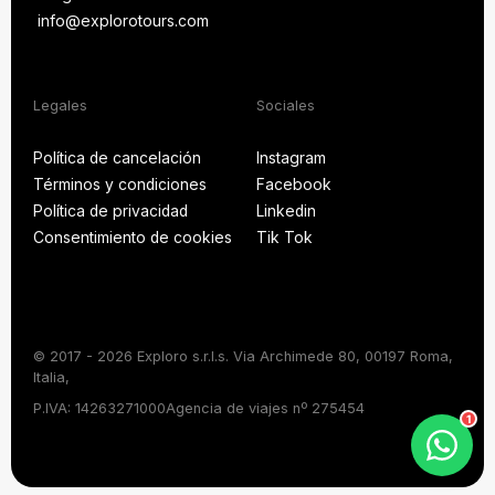
PREGUNTAS MÁS
FRECUENTES
info@explorotours.com
Póngase en contacto con nosotros
info@explorotours.com
Exploro Tours
Volvemos a las 7:30 CET
Legales
Sociales
Política de cancelación
Instagram
Términos y condiciones
Facebook
Política de cancelación
Instagram
Política de privacidad
Linkedin
Términos y condiciones
Facebook
Consentimiento de cookies
Tik Tok
Política de privacidad
Linkedin
Consentimiento de cookies
Tik Tok
© 2017 - 2026 Exploro s.r.l.s. Via Archimede 80, 00197 Roma,
Italia,
Chatear por WhatsApp
P.IVA: 14263271000
Agencia de viajes nº 275454
1