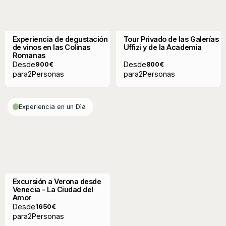
Experiencia de degustación
Tour Privado de las Galerías
de vinos en las Colinas
Uffizi y de la Academia
Romanas
Desde
Desde
900
€
800
€
para
2
Personas
para
2
Personas
Experiencia en un Dìa
Excursión a Verona desde
Venecia - La Ciudad del
Amor
Desde
1650
€
para
2
Personas