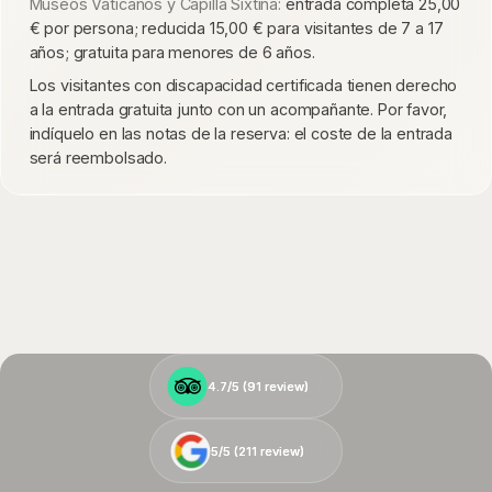
Museos Vaticanos y Capilla Sixtina:
entrada completa 25,00
€ por persona; reducida 15,00 € para visitantes de 7 a 17
años; gratuita para menores de 6 años.
Los visitantes con discapacidad certificada tienen derecho
a la entrada gratuita junto con un acompañante. Por favor,
indíquelo en las notas de la reserva: el coste de la entrada
será reembolsado.
4.7/5 (
4.7/5 (
91
91
review)
review)
5/5 (
5/5 (
211
211
review)
review)