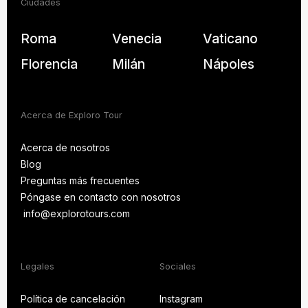
Ciudades
Roma
Venecia
Vaticano
Florencia
Milán
Nápoles
Acerca de Exploro Tour
Acerca de nosotros
Blog
Acerca de nosotros
Preguntas más frecuentes
Blog
Póngase en contacto con nosotros
PREGUNTAS MÁS
FRECUENTES
info@explorotours.com
Póngase en contacto con nosotros
info@explorotours.com
Exploro Tours
Volvemos a las 7:30 CET
Legales
Sociales
Política de cancelación
Instagram