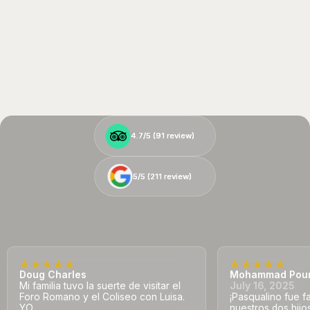
4.7/5 (
4.7/5 (
91
91
review)
review)
5/5 (
5/5 (
211
211
review)
review)
Doug Charles
Mohammad Pou
Mi familia tuvo la suerte de visitar el
July 16, 2025
Foro Romano y el Coliseo con Luisa.
¡Pasqualino fue f
YO
nuestros dos hij