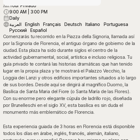
Tour Privado
9:00 AM | 3:00 PM
Daily
العربية
English
Français
Deutsch
Italiano
Portuguesa
Русский
Español
Comenzarás tu recorrido en la Piazza della Signoria, llamada así
por la Signoria de Florencia, el antiguo órgano de gobierno de la
ciudad. Esta plaza ha sido durante siglos el centro de la
actividad gubernamental, social, artística e incluso religiosa. Tu
guía privado te contará las historias dramáticas que han tenido
lugar en la propia plaza y te mostrará el Palazzo Vecchio, la
Loggia dei Lanzi y otros edificios importantes situados a lo largo
de sus bordes. Desde aquí se dirigirá al magnífico Duomo, la
Basílica de Santa Maria del Fiore (o Santa María de las Flores).
Con su enorme pero elegante cúpula de ladrillo rojo, diseñada
por Brunelleschi en el siglo XV, esta basílica es sin duda el
monumento más emblemático de Florencia.
Esta experiencia guiada de 3 horas en Florencia está disponible
todos los días en árabe, inglés, francés, alemán, italiano,