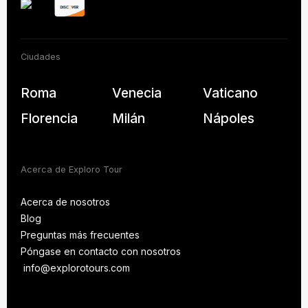
Ciudades
Roma
Venecia
Vaticano
Florencia
Milán
Nápoles
Acerca de Exploro Tour
Acerca de nosotros
Blog
Acerca de nosotros
Preguntas más frecuentes
Blog
Póngase en contacto con nosotros
PREGUNTAS MÁS
FRECUENTES
info@explorotours.com
Póngase en contacto con nosotros
info@explorotours.com