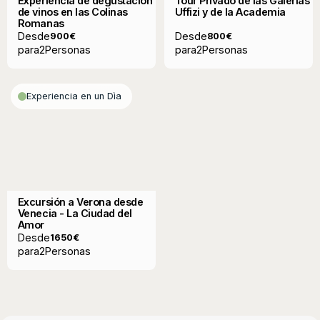
Experiencia de degustación
Tour Privado de las Galerías
de vinos en las Colinas
Uffizi y de la Academia
Romanas
Desde
Desde
900
€
800
€
para
2
Personas
para
2
Personas
Experiencia en un Dìa
Excursión a Verona desde
Venecia - La Ciudad del
Amor
Desde
1650
€
para
2
Personas