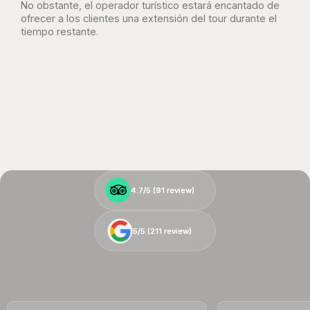
No obstante, el operador turístico estará encantado de
ofrecer a los clientes una extensión del tour durante el
tiempo restante.
4.7/5 (
4.7/5 (
91
91
review)
review)
5/5 (
5/5 (
211
211
review)
review)