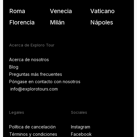
Roma
Venecia
Vaticano
Florencia
Milán
Nápoles
Acerca de Exploro Tour
Acerca de nosotros
Blog
Acerca de nosotros
Preguntas más frecuentes
Blog
Póngase en contacto con nosotros
PREGUNTAS MÁS
FRECUENTES
info@explorotours.com
Póngase en contacto con nosotros
info@explorotours.com
Legales
Sociales
Exploro Tours
Normalmente responde en 15 minutos
Política de cancelación
Instagram
Términos y condiciones
Facebook
Política de cancelación
Instagram