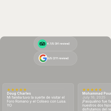
4.7/5 (
4.7/5 (
91
91
review)
review)
5/5 (
5/5 (
211
211
review)
review)
Doug Charles
Mohammad Pou
Mi familia tuvo la suerte de visitar el
July 16, 2025
Foro Romano y el Coliseo con Luisa.
¡Pasqualino fue f
YO
nuestros dos hij
disfrutamos del re