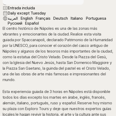
9:30 AM | 2:30 PM
Entrada incluida
Daily except Tuesday
العربية
English
Français
Deutsch
Italiano
Portuguesa
Русский
Español
El centro histórico de Nápoles es una de las zonas más
vibrantes y emocionantes de la ciudad. Realice esta visita
guiada por Spaccanapoli, declarado Patrimonio de la Humanidad
por la UNESCO, para conocer el corazón del casco antiguo de
Nápoles y algunos de los tesoros más importantes de la ciudad,
como la estatua del Cristo Velado. Desde la Piazza del Gesù,
con la Iglesia del Nuevo Jesús, hasta San Domenico Maggiore y
la Piazza San Gaetano, la guinda del pastel es el Cristo Velado,
una de las obras de arte más famosas e impresionantes del
mundo.
Esta experiencia guiada de 3 horas en Nápoles está disponible
todos los días excepto los martes en árabe, inglés, francés,
alemán, italiano, portugués, ruso y español. Reserve hoy mismo
su plaza con Exploro Tours y deje que nuestros expertos guías
locales le hagan revivir la historia, el arte y la cultura ante sus